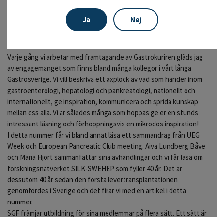
som svårast. Ett skratt från magen, ett fint samtal, en tur i
naturen, samvaro med närstående, träning eller kanske en god bok
Ja
Nej
– det finns många och olika sätt att finna dessa mikrodoser av
spirande energi.
Varje gång vi arbetar med framtagande av Gastrokuriren gläds jag
av engagemanget som finns bland många kollegor i vårt långa
Gastrosverige. Vi vill beskriva ett axplock av vad som händer inom
gastroenterologi, hepatologi och pankreatologi, nationellt och
internationellt, ge inspiration, kommunicera och sprida kunskap
mellan oss alla. Vi är således många som hoppas ge er en stunds
intressant läsning och förhoppningsvis en mikrodos inspiration!
I detta nummer får vi bland annat läsa ett sammandrag från UEG
Week och European Pancreatic Club meeting. Aiva Lundberg Båve
och Maria Hjort sammanfattar sina avhandlingar och vi får läsa om
forskningsnätverket SILK-SWEHEP som fyller 40 år. Det är
dessutom 40 år sedan den första levertransplantationen
genomfördes i Sverige och det firar vi med en artikel i detta
nummer.
SGF främjar utbildning för sina medlemmar på flera sätt. Ett sätt är