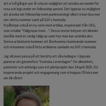
att vi två gånger per år utlyser möjlighet att ansöka om medel för
resa och logi under en fellowship-period. Det öppnas nu möjlighet
att ansöka om fellowship inom pankreatologi vilket ni kan läsa mer
om i detta nummer samt på SGF:s hemsida.
Vi påbörjar också en ny serie med artiklar, inspirerade från UEG,
som vi kallar ”Fallgropar inom…”. Dessa texter belyser ett kliniskt
område med en vanlig fallgrop samt hur man kan undvika den.
Denna artikelserie kommer att återkomma i kommande nummer
och ni kommer också hitta artiklarna samlade via SGF:s hemsida.
Jag vill även passa på att berätta att våra kollegor i Uppsala
planerar att genomföra ”Svenska Leverdagen” för allmänhet,
patienter och anhöriga som ett pilotprojekt den 24 april 2025. Ett
inspirerande projekt och engagemang som vi hoppas få höra mer
om till våren!