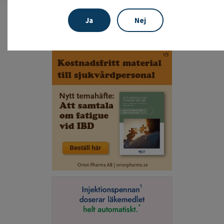
Ja
Nej
ANNONSER