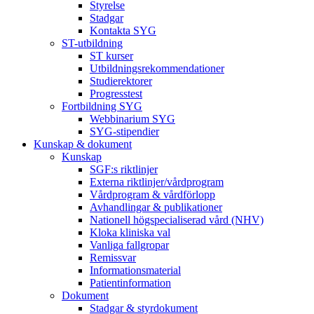
Styrelse
Stadgar
Kontakta SYG
ST-utbildning
ST kurser
Utbildningsrekommendationer
Studierektorer
Progresstest
Fortbildning SYG
Webbinarium SYG
SYG-stipendier
Kunskap & dokument
Kunskap
SGF:s riktlinjer
Externa riktlinjer/vårdprogram
Vårdprogram & vårdförlopp
Avhandlingar & publikationer
Nationell högspecialiserad vård (NHV)
Kloka kliniska val
Vanliga fallgropar
Remissvar
Informationsmaterial
Patientinformation
Dokument
Stadgar & styrdokument