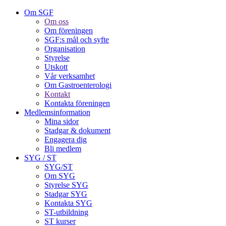
Om SGF
Om oss
Om föreningen
SGF:s mål och syfte
Organisation
Styrelse
Utskott
Vår verksamhet
Om Gastroenterologi
Kontakt
Kontakta föreningen
Medlemsinformation
Mina sidor
Stadgar & dokument
Engagera dig
Bli medlem
SYG / ST
SYG/ST
Om SYG
Styrelse SYG
Stadgar SYG
Kontakta SYG
ST-utbildning
ST kurser