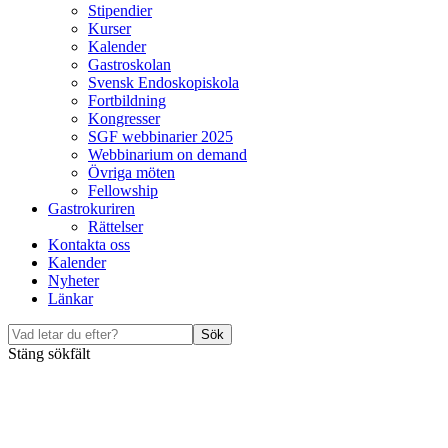
Stipendier
Kurser
Kalender
Gastroskolan
Svensk Endoskopiskola
Fortbildning
Kongresser
SGF webbinarier 2025
Webbinarium on demand
Övriga möten
Fellowship
Gastrokuriren
Rättelser
Kontakta oss
Kalender
Nyheter
Länkar
Sök
Stäng sökfält