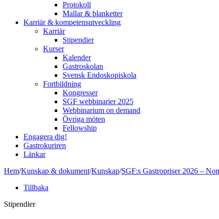
Protokoll
Mallar & blanketter
Karriär & kompetensutveckling
Karriär
Stipendier
Kurser
Kalender
Gastroskolan
Svensk Endoskopiskola
Fortbildning
Kongresser
SGF webbinarier 2025
Webbinarium on demand
Övriga möten
Fellowship
Engagera dig!
Gastrokuriren
Länkar
Hem
/
Kunskap & dokument
/
Kunskap
/
SGF:s Gastropriser 2026 – Nomi
Tillbaka
Stipendier