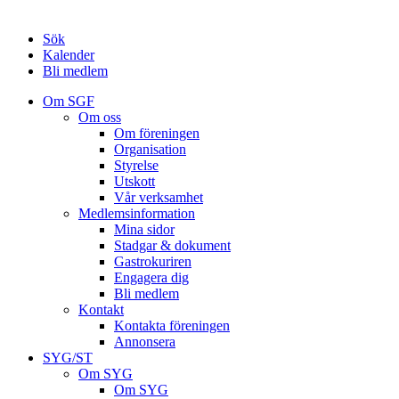
Sök
Kalender
Bli medlem
Om SGF
Om oss
Om föreningen
Organisation
Styrelse
Utskott
Vår verksamhet
Medlemsinformation
Mina sidor
Stadgar & dokument
Gastrokuriren
Engagera dig
Bli medlem
Kontakt
Kontakta föreningen
Annonsera
SYG/ST
Om SYG
Om SYG