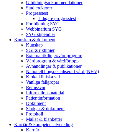
Utbildningsrekommendationer
Studierektorer
Progresstest
Tidigare progresstest
Fortbildning SYG
Webbinarium SYG
SYG-stipendier
Kunskap & dokument
Kunskap
SGF:s riktlinjer
Externa riktlinjer/vårdprogram
Vårdprogram & vårdförlopp
Avhandlingar & publikationer
Nationell högspecialiserad vård (NHV)
Kloka kliniska val
Vanliga fallgropar
Remissvar
Informationsmaterial
Patientinformation
Dokument
Stadgar & dokument
Protokoll
Mallar & blanketter
Karriär & kompetensutveckling
Karriär