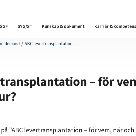
 SGF
SYG/ST
Kunskap & dokument
Karriär & kompetens
on demand
/
ABC levertransplantation – för vem, när och hur?
transplantation – för ve
ur?
å ”ABC levertransplantation – för vem, när och 